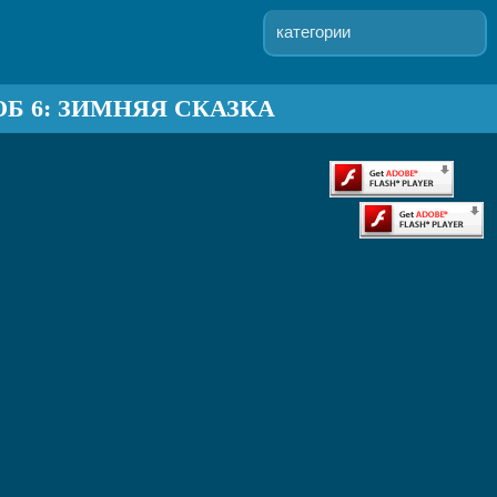
категории
Б 6: ЗИМНЯЯ СКАЗКА
ck War 2
mb It 6
ек Смит