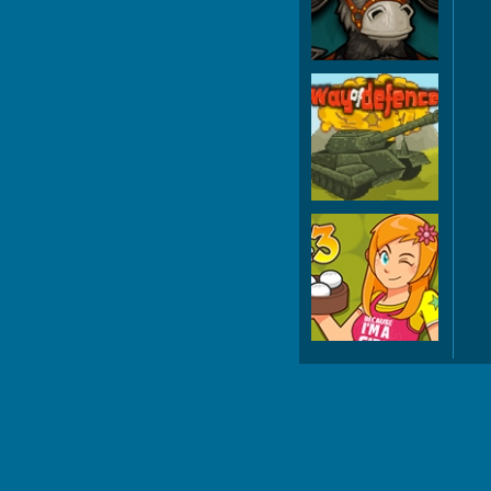
о
B
Rest