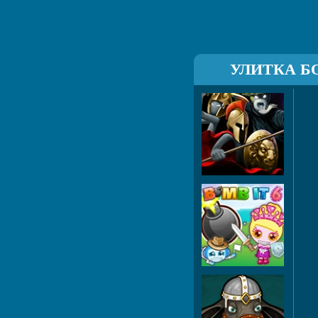
УЛИТКА БО
Sti
Bo
Дж