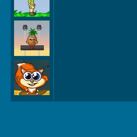
hipopotam lui
Fructe
Yummy
NUTS 2