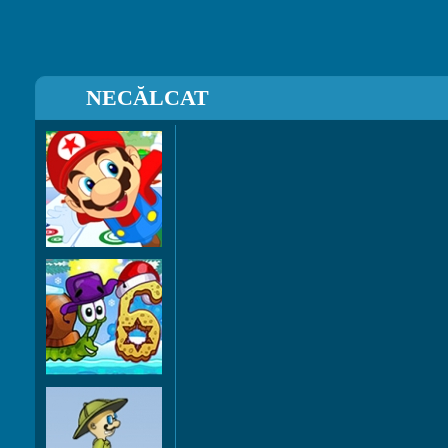
NECĂLCAT
Mahjong
Deluxe
Snail Bob 6:
Winter Story
Feeder