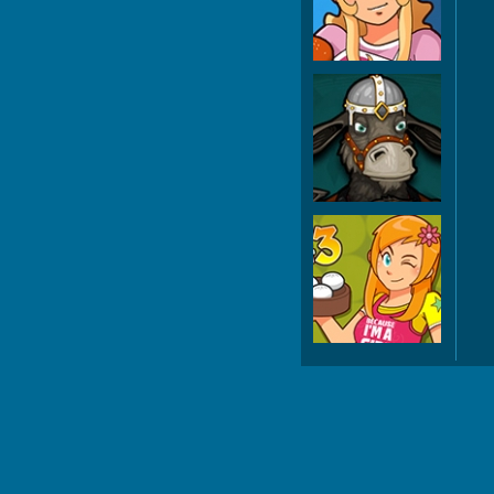
Res
Jac
B
Rest