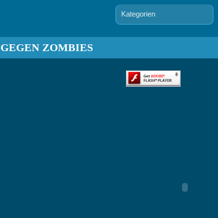
Kategorien
 GEGEN ZOMBIES
enguin
iner 2
odgame
ire Good
urger