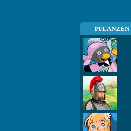
PFLANZEN
P
D
Go
Emp
B